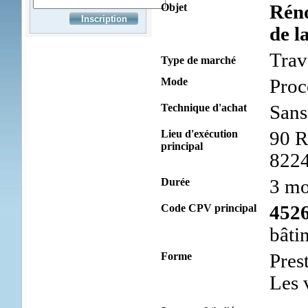
Objet
Réno
de 
Trav
Type de marché
Mode
Proc
Technique d'achat
Sans
Lieu d'exécution
90 R
principal
822
Durée
3 mo
Code CPV principal
452
bâti
Forme
Prest
Les 