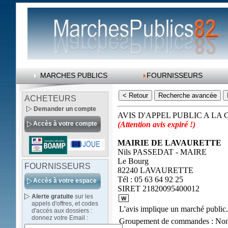
MARCHES PUBLICS
FOURNISSEURS
ACHETEURS
Demander un compte
AVIS D'APPEL PUBLIC A L
Accès à votre compte
(Attention avis expiré !)
MAIRIE DE LAVAURETTE
Nils PASSEDAT - MAIRE
Le Bourg
FOURNISSEURS
82240 LAVAURETTE
Tél : 05 63 64 92 25
Accès à votre espace
SIRET 21820095400012
Alerte gratuite
sur les
appels d'offres, et codes
L'avis implique un marché public.
d'accés aux dossiers :
donnez votre Email :
Groupement de commandes : No