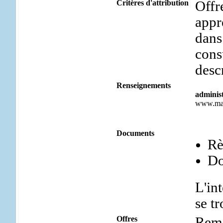
Critères d'attribution
Offr
appr
dans
cons
descr
Renseignements
administ
www.mar
Documents
Rè
Do
L'in
se tr
Offres
Remi